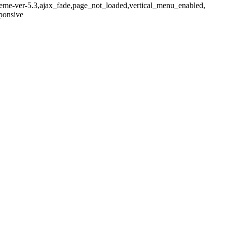
-theme-ver-5.3,ajax_fade,page_not_loaded,vertical_menu_enabled,
ponsive