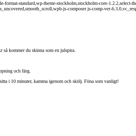
ingle-format-standard,wp-theme-stockholm,stockholm-core-1.2.2,select
a_uncovered,smooth_scroll,wpb-js-composer js-comp-ver-6.3.0,vc_res
 så kommer du skinna som en julspira.
ppning och färg.
sitta i 10 minuter, kamma igenom och skölj. Föna som vanligt!