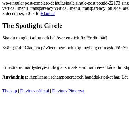
wp-singular,post-template-default,single,single-post,postid-22173,s
vertical_menu_transparency vertical_menu_transparency_on,side_are
8 december, 2017
In
Blandat
The Spotlight Circle
Ska du mingla i afton och behöver en qick fix för ditt hår?
Sväng förbi Claquen påvägen hem och köp med dig en mask. För 79kr
En extraordinär lystergivande glans-mask som framhäver både din kli
Användning:
Applicera i schamponerat och handdukstorkat hår. Låt 
Thatsup
|
Davines official
|
Davines Pinterest