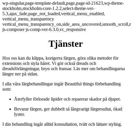
wp-singular,page-template-default,page,page-id-21623,wp-theme-
stockholm,stockholm-core-1.2.2,select-theme-ver-
5.3,ajax_fade,page_not_loaded,vertical_menu_enabled,
vertical_menu_transparency
vertical_menu_transparency_on,side_area_uncovered,smooth_scroll
js-composer js-comp-ver-6.3.0,vc_responsive
Tjänster
Hos oss kan du klippa, korigerra färgen, göra olika metoder för
extensions och styla håret. Vi gör också dreads och
dreadsförlängningar, bryn och fransar. Läs mer om behandlingarna
längre ner på sidan.
I alla våra färgbehandlingar ingår Beautiful things förbehandling
som:
Återfyller förlorade lipider och reparerar skador på djupet.
Bevarar färgen, ger dubbelt så långvarigt färgresultat, ökad
lyster.
I din behandling ingår alltid konsultation, tvätt och lättare styling.