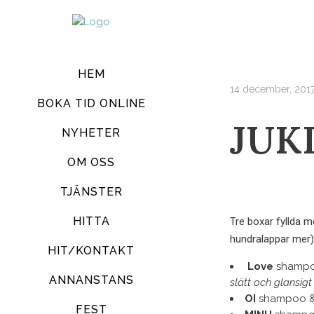
HEM
14 december, 201
BOKA TID ONLINE
JUKL
NYHETER
OM OSS
TJÄNSTER
HITTA
Tre boxar fyllda m
hundralappar mer)
HIT/KONTAKT
Love
shampoo
ANNANSTANS
slätt och glansigt
OI
shampoo & 
FEST