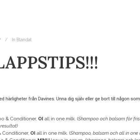
7
In
Blandat
APPSTIPS!!!
ed härligheter från Davines. Unna dig själv eller ge bort till någon so
 & Conditioner,
OI
all in one milk. (
Shampoo och balsam för friss
 resultat)
Conditioner,
OI
all in one milk. (
Shampoo, balsam och all in one mi