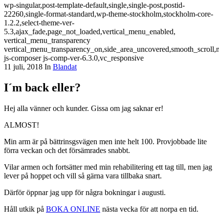
wp-singular,post-template-default,single,single-post,postid-
22260,single-format-standard,wp-theme-stockholm,stockholm-core-
1.2.2,select-theme-ver-
5.3,ajax_fade,page_not_loaded,vertical_menu_enabled,
vertical_menu_transparency
vertical_menu_transparency_on,side_area_uncovered,smooth_scroll
js-composer js-comp-ver-6.3.0,vc_responsive
11 juli, 2018
In
Blandat
I´m back eller?
Hej alla vänner och kunder. Gissa om jag saknar er!
ALMOST!
Min arm är på bättrinsgsvägen men inte helt 100. Provjobbade lite
förra veckan och det försämrades snabbt.
Vilar armen och fortsätter med min rehabilitering ett tag till, men jag
lever på hoppet och vill så gärna vara tillbaka snart.
Därför öppnar jag upp för några bokningar i augusti.
Håll utkik på
BOKA ONLINE
nästa vecka för att norpa en tid.