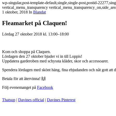
wp-singular,post-template-default,single,single-post,postid-22277,s
vertical_menu_transparency vertical_menu_transparency_on,side_are
1 oktober, 2018
In
Blandat
Fleamarket på Claquen!
Lördag 27 oktober 2018 kl. 13:00–18:00
Kom och shoppa på Claquen.
Lördagen den 27 oktober bjuder vi in till Loppis!
Uppdatera garderoben med schyssta kläder, skor och accessoarer.
Spendera lördagen med skönt häng, fina ebjudanden och nåt gott att d
Betala för att återvinna! 🙌
Följ evenemanget på
Facebook
Thatsup
|
Davines official
|
Davines Pinterest