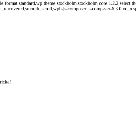
ingle-format-standard,wp-theme-stockholm,stockholm-core-1.2.2,select
a_uncovered,smooth_scroll,wpb-js-composer js-comp-ver-6.3.0,vc_res
ricka!