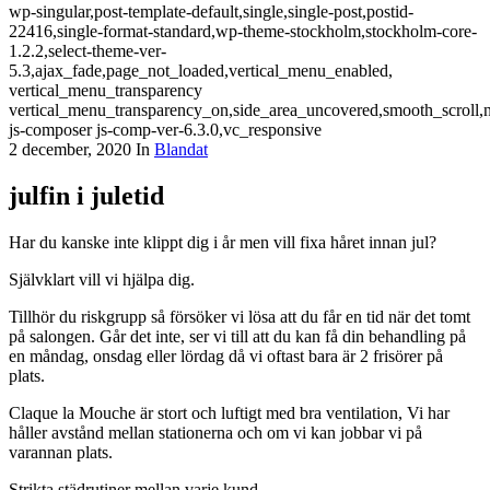
wp-singular,post-template-default,single,single-post,postid-
22416,single-format-standard,wp-theme-stockholm,stockholm-core-
1.2.2,select-theme-ver-
5.3,ajax_fade,page_not_loaded,vertical_menu_enabled,
vertical_menu_transparency
vertical_menu_transparency_on,side_area_uncovered,smooth_scroll
js-composer js-comp-ver-6.3.0,vc_responsive
2 december, 2020
In
Blandat
julfin i juletid
Har du kanske inte klippt dig i år men vill fixa håret innan jul?
Självklart vill vi hjälpa dig.
Tillhör du riskgrupp så försöker vi lösa att du får en tid när det tomt
på salongen. Går det inte, ser vi till att du kan få din behandling på
en måndag, onsdag eller lördag då vi oftast bara är 2 frisörer på
plats.
Claque la Mouche är stort och luftigt med bra ventilation, Vi har
håller avstånd mellan stationerna och om vi kan jobbar vi på
varannan plats.
Strikta städrutiner mellan varje kund.