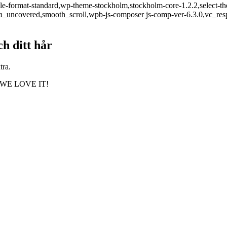
ingle-format-standard,wp-theme-stockholm,stockholm-core-1.2.2,select
a_uncovered,smooth_scroll,wpb-js-composer js-comp-ver-6.3.0,vc_res
h ditt hår
tra.
ra… WE LOVE IT!