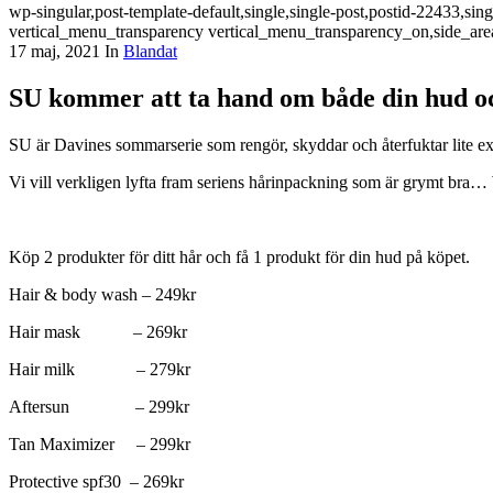
wp-singular,post-template-default,single,single-post,postid-22433,s
vertical_menu_transparency vertical_menu_transparency_on,side_are
17 maj, 2021
In
Blandat
SU kommer att ta hand om både din hud oc
SU är Davines sommarserie som rengör, skyddar och återfuktar lite ex
Vi vill verkligen lyfta fram seriens hårinpackning som är grymt b
Köp 2 produkter för ditt hår och få 1 produkt för din hud på köpet.
Hair & body wash – 249kr
Hair mask – 269kr
Hair milk – 279kr
Aftersun – 299kr
Tan Maximizer – 299kr
Protective spf30 – 269kr