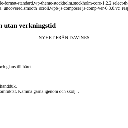
ingle-format-standard,wp-theme-stockholm,stockholm-core-1.2.2,select
a_uncovered,smooth_scroll,wpb-js-composer js-comp-ver-6.3.0,vc_res
n utan verkningstid
NYHET FRÅN DAVINES
 glans till håret.
 handduk.
genomfuktat, Kamma gärna igenom och skölj. .