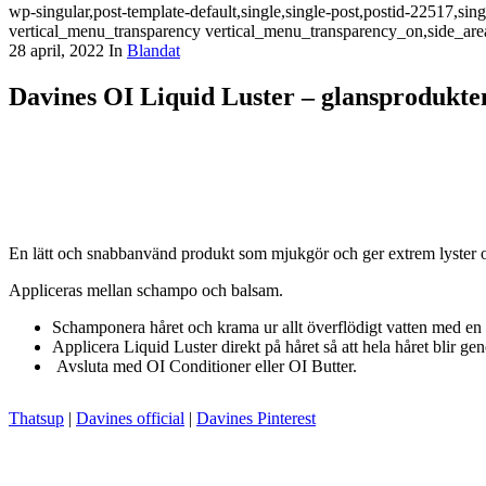
wp-singular,post-template-default,single,single-post,postid-22517,s
vertical_menu_transparency vertical_menu_transparency_on,side_are
28 april, 2022
In
Blandat
Davines OI Liquid Luster – glansprodukte
En lätt och snabbanvänd produkt som mjukgör och ger extrem lyster och
Appliceras mellan schampo och balsam.
Schamponera håret och krama ur allt överflödigt vatten med en
Applicera Liquid Luster direkt på håret så att hela håret blir 
Avsluta med OI Conditioner eller OI Butter.
Thatsup
|
Davines official
|
Davines Pinterest