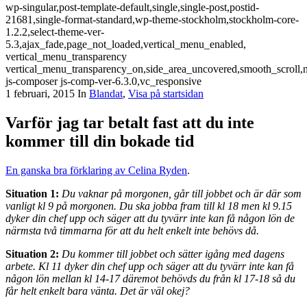
wp-singular,post-template-default,single,single-post,postid-
21681,single-format-standard,wp-theme-stockholm,stockholm-core-
1.2.2,select-theme-ver-
5.3,ajax_fade,page_not_loaded,vertical_menu_enabled,
vertical_menu_transparency
vertical_menu_transparency_on,side_area_uncovered,smooth_scroll
js-composer js-comp-ver-6.3.0,vc_responsive
1 februari, 2015
In
Blandat
,
Visa på startsidan
Varför jag tar betalt fast att du inte
kommer till din bokade tid
En ganska bra förklaring av Celina Ryden
.
Situation 1:
Du vaknar på morgonen, går till jobbet och är där som
vanligt kl 9 på morgonen. Du ska jobba fram till kl 18 men kl 9.15
dyker din chef upp och säger att du tyvärr inte kan få någon lön de
närmsta två timmarna för att du helt enkelt inte behövs då.
Situation 2:
Du kommer till jobbet och sätter igång med dagens
arbete. Kl 11 dyker din chef upp och säger att du tyvärr inte kan få
någon lön mellan kl 14-17 däremot behövds du från kl 17-18 så du
får helt enkelt bara vänta. Det är väl okej?