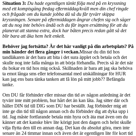
Situation 3:
Du hade egentligen tänkt följa med på en kryssning
med ett kompisgäng fredag eftermiddag/kväll men din chef ringde
och frågade om du kunde jobba då så du får tyvärr skippa
kryssningen. Senare på eftermiddagen ångrar chefen sig och säger
att du nog inte behövs ändå och du får ingen ersättning för att du
planerat att stanna extra, dock har båten precis redan gått så det
blir bara att åka hem helt enkelt.
Behöver jag fortsätta? Är det här vanligt på din arbetsplats? På
min händer det flera gånger i veckan.
Missar du din tid hos
tandläkaren är det bara att bita i det sura äpplet och betala och det
skulle nog inte falla många in att börja förhandla. Precis så är det när
du bokar en tid hos mig också. Skillnaden är bara att jag ska behöva
ta emot långa sms eller telefonsamtal med utskällningar för HUR
kan jag ens bara tänka tanken att få lön på mitt jobb?? Befängda
tanke.
Om DU får förhinder eller missar din tid av någon anledning är det
tyvärr inte mitt problem, hur hårt det än kan låta. Jag sitter där och
håller DIN tid till DIG som DU har beställt. Jag förbinder mig att
inte ge din tid till någon annan och du förbinder dig att dyka upp i
tid. Jag måste fortfarande betala min hyra och äta mat även om du
känner att det kanske blev lite körigt just den dagen och helst skulle
vilja flytta den till en annan dag. Det kan du absolut göra, men inte
senare än 24 timmar innan och även det är egentligen lite för kort tid